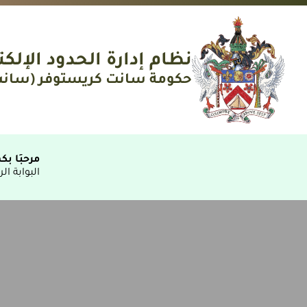
نظام إدارة الحدود الإ
حكومة سانت كريستوفر (سان
مرحبًا ب
البوابة الرسمية لنموذج ED الخاص بال