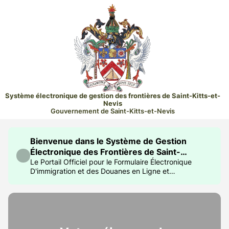
Système électronique de gestion des frontières de Saint-Kitts-et-
Nevis
Gouvernement de Saint-Kitts-et-Nevis
Bienvenue dans le Système de Gestion
Électronique des Frontières de Saint-
Christophe-et-Niévès
Le Portail Officiel pour le Formulaire Électronique
D'immigration et des Douanes en Ligne et
l'Autorisation de Voyage Électronique