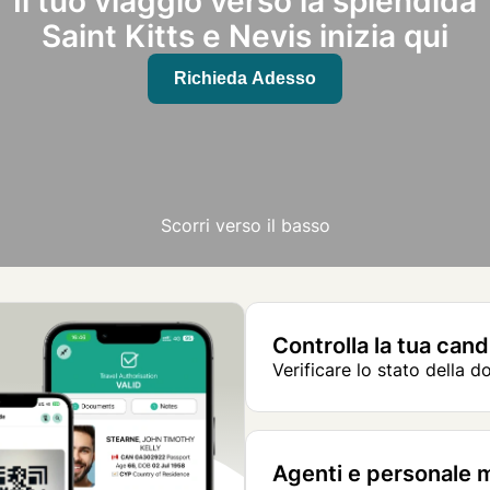
Il tuo viaggio verso la splendida
Saint Kitts e Nevis inizia qui
Richieda Adesso
Scorri verso il basso
Controlla la tua can
Verificare lo stato della 
Agenti e personale 