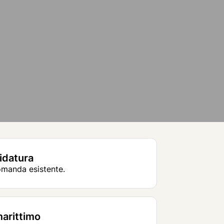
didatura
domanda esistente.
marittimo