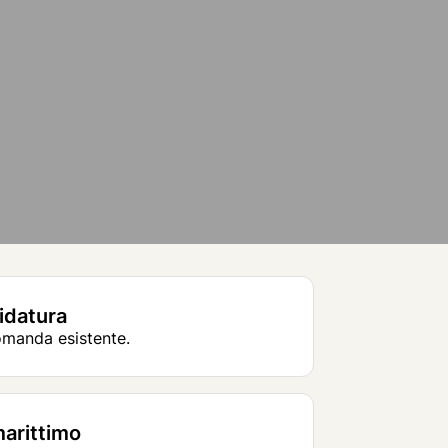
didatura
domanda esistente.
marittimo