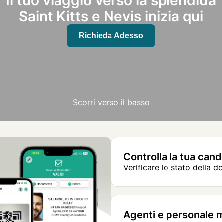
Il tuo viaggio verso la splendida
Saint Kitts e Nevis inizia qui
Richieda Adesso
Scorri verso il basso
Controlla la tua can
Verificare lo stato della 
Agenti e personale 