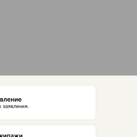
явление
 заявления.
экипажи