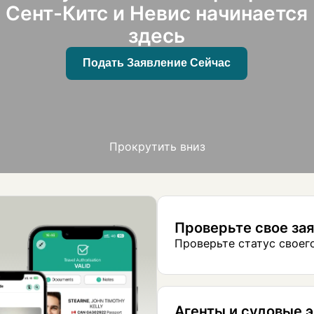
Сент-Китс и Невис начинается
здесь
Подать Заявление Сейчас
Прокрутить вниз
Проверьте свое за
Проверьте статус своего
Агенты и судовые 